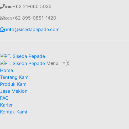
+62 21-660 5035
icon
+62 895-0851-1420
icon
info@sisedapepade.com
Menu
≡
╳
Home
Tentang Kami
Produk Kami
Jasa Maklon
FAQ
Karier
Kontak Kami