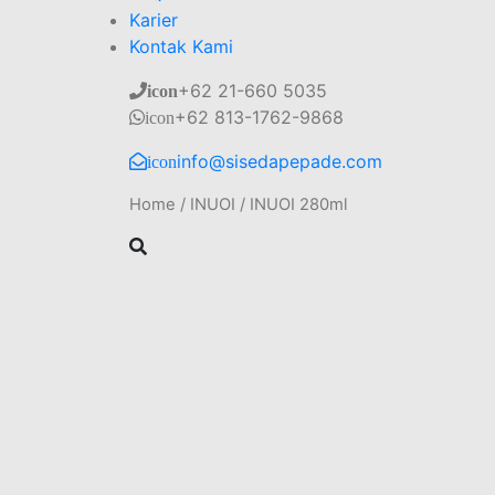
Karier
Kontak Kami
+62 21-660 5035
icon
+62 813-1762-9868
icon
info@sisedapepade.com
icon
Home
/
INUOI
/
INUOI 280ml