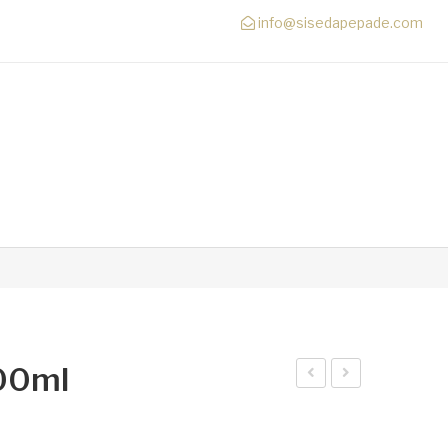
info@sisedapepade.com
00ml
mot
olo
ion
Ran