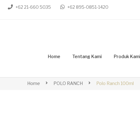
+62 21-660 5035
+62 895-0851-1420
Home
Tentang Kami
Produk Kam
Home
POLO RANCH
Polo Ranch 100ml